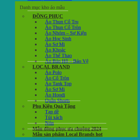
Danh mục kho áo mẫu
ĐỒNG PHỤC
Áo Thun Cổ Trụ
Áo Thun Cổ Tròn
Áo Nhóm – Sự Kiện
Áo Học Sinh
Áo Sơ Mi
Áo Khoác
Áo Thể Thao
Áo Bảo Hộ – Bảo Vệ
LOCAL BRAND
Áo Polo
Áo Cổ Tròn
Áo Tank Top
Áo Sơ Mi
Áo Hoodi
Quần Shorts
Phụ Kiện Quà Tặng
Tạp dề
Túi xách
Nón
Mẫu đồng phục ưa chuộng 2024
Mẫu sản phẩm Local Brands hot