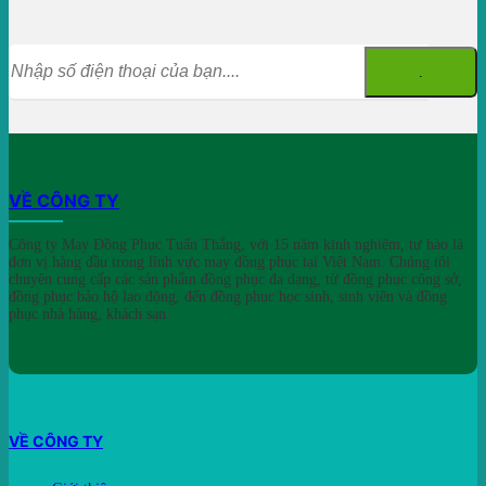
VỀ CÔNG TY
Công ty May Đồng Phục Tuấn Thắng, với 15 năm kinh nghiệm, tự hào là
đơn vị hàng đầu trong lĩnh vực may đồng phục tại Việt Nam. Chúng tôi
chuyên cung cấp các sản phẩm đồng phục đa dạng, từ đồng phục công sở,
đồng phục bảo hộ lao động, đến đồng phục học sinh, sinh viên và đồng
phục nhà hàng, khách sạn.
VỀ CÔNG TY