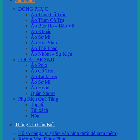
Sản phẩm
ĐỒNG PHỤC
Áo Thun Cổ Tròn
Áo Thun Cổ Trụ
Áo Bảo Hộ – Bảo Vệ
Áo Khoác
Áo Sơ Mi
Áo Học Sinh
Áo Thể Thao
Áo Nhóm – Sự Kiện
LOCAL BRAND
Áo Polo
Áo Cổ Tròn
Áo Tank Top
Áo Sơ Mi
Áo Hoodi
Quần Shorts
Phụ Kiện Quà Tặng
Tạp dề
Túi xách
Nón
Thông Tin Cần Biết
Hồ sơ năng lực (Bấm vào hình dưới để xem thêm)
Xưởng May Đồng Phục