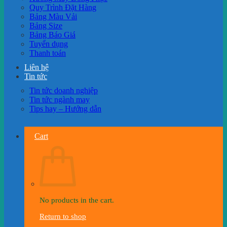
Quy Trình Đặt Hàng
Bảng Màu Vải
Bảng Size
Bảng Báo Giá
Tuyển dụng
Thanh toán
Liên hệ
Tin tức
Tin tức doanh nghiệp
Tin tức ngành may
Tips hay – Hướng dẫn
Cart
No products in the cart.
Return to shop