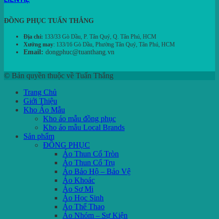
ĐỒNG PHỤC TUẤN THẮNG
Địa chỉ:
133/33 Gò Dầu, P. Tân Quý, Q. Tân Phú, HCM
Xưởng may
: 133/16 Gò Dầu, Phường Tân Quý, Tân Phú, HCM
Email:
dongphuc@tuanthang.vn
© Bản quyền thuộc về Tuấn Thắng
Trang Chủ
Giới Thiệu
Kho Áo Mẫu
Kho áo mẫu đồng phục
Kho áo mẫu Local Brands
Sản phẩm
ĐỒNG PHỤC
Áo Thun Cổ Tròn
Áo Thun Cổ Trụ
Áo Bảo Hộ – Bảo Vệ
Áo Khoác
Áo Sơ Mi
Áo Học Sinh
Áo Thể Thao
Áo Nhóm – Sự Kiện