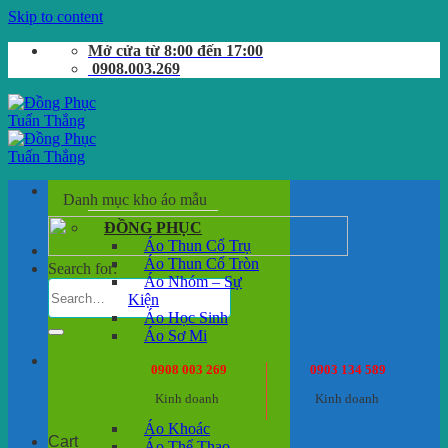
Skip to content
Mở cửa từ 8:00 đến 17:00
0908.003.269
Danh mục kho áo mẫu
ĐỒNG PHỤC
Áo Thun Cổ Trụ
Áo Thun Cổ Tròn
Search for:
Áo Nhóm – Sự
Kiện
Áo Học Sinh
Áo Sơ Mi
0908 003 269
0903 134 589
Kinh doanh
Kinh doanh
Áo Khoác
Cart
Áo Thể Thao