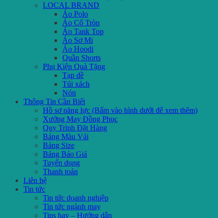
LOCAL BRAND
Áo Polo
Áo Cổ Tròn
Áo Tank Top
Áo Sơ Mi
Áo Hoodi
Quần Shorts
Phụ Kiện Quà Tặng
Tạp dề
Túi xách
Nón
Thông Tin Cần Biết
Hồ sơ năng lực (Bấm vào hình dưới để xem thêm)
Xưởng May Đồng Phục
Quy Trình Đặt Hàng
Bảng Màu Vải
Bảng Size
Bảng Báo Giá
Tuyển dụng
Thanh toán
Liên hệ
Tin tức
Tin tức doanh nghiệp
Tin tức ngành may
Tips hay – Hướng dẫn