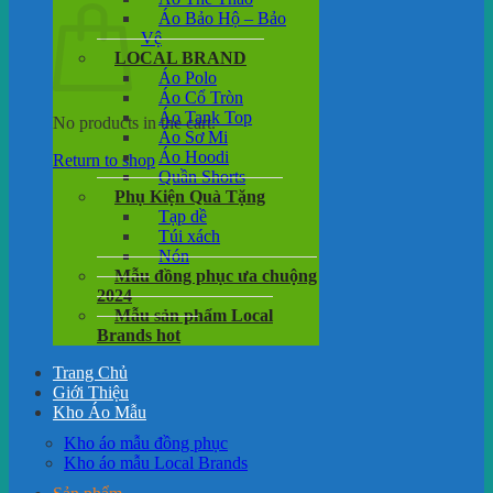
Áo Bảo Hộ – Bảo
Vệ
LOCAL BRAND
Áo Polo
Áo Cổ Tròn
Áo Tank Top
No products in the cart.
Áo Sơ Mi
Áo Hoodi
Return to shop
Quần Shorts
Phụ Kiện Quà Tặng
Tạp dề
Túi xách
Nón
Mẫu đồng phục ưa chuộng
2024
Mẫu sản phẩm Local
Brands hot
Trang Chủ
Giới Thiệu
Kho Áo Mẫu
Kho áo mẫu đồng phục
Kho áo mẫu Local Brands