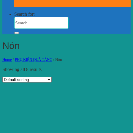
Search for:
Nón
Home
/
PHỤ KIỆN QUÀ TẶNG
/
Nón
Showing all 8 results