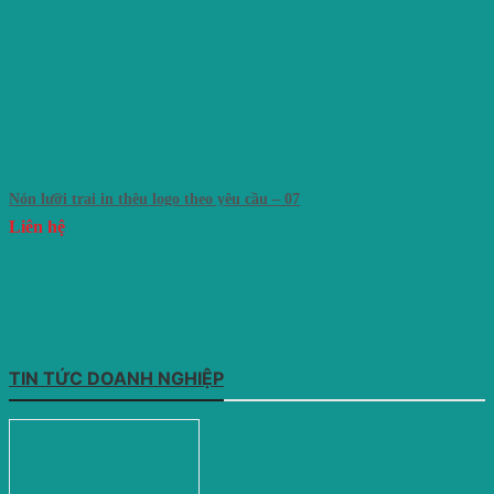
Nón lưỡi trai in thêu logo theo yêu cầu – 07
Liên hệ
TIN TỨC DOANH NGHIỆP