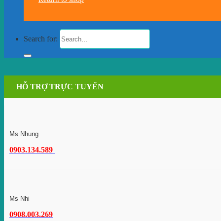
Search for:
HỖ TRỢ TRỰC TUYẾN
Ms Nhung
0903.134.589
Ms Nhi
0908.003.269