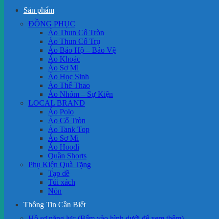
Sản phẩm
ĐỒNG PHỤC
Áo Thun Cổ Tròn
Áo Thun Cổ Trụ
Áo Bảo Hộ – Bảo Vệ
Áo Khoác
Áo Sơ Mi
Áo Học Sinh
Áo Thể Thao
Áo Nhóm – Sự Kiện
LOCAL BRAND
Áo Polo
Áo Cổ Tròn
Áo Tank Top
Áo Sơ Mi
Áo Hoodi
Quần Shorts
Phụ Kiện Quà Tặng
Tạp dề
Túi xách
Nón
Thông Tin Cần Biết
Hồ sơ năng lực (Bấm vào hình dưới để xem thêm)