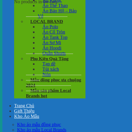
Áo Khoác
No products in the cart.
Áo Thể Thao
Áo Bảo Hộ – Bảo
Vệ
LOCAL BRAND
Áo Polo
Áo Cổ Tròn
Áo Tank Top
Áo Sơ Mi
Áo Hoodi
Quần Shorts
Phụ Kiện Quà Tặng
Tạp dề
Túi xách
Nón
Mẫu đồng phục ưa chuộng
2024
Mẫu sản phẩm Local
Brands hot
Trang Chủ
Giới Thiệu
Kho Áo Mẫu
Kho áo mẫu đồng phục
Kho áo mẫu Local Brands