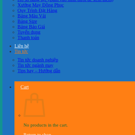
Xưởng May Đồng Phục
Quy Trình Đặt Hàng
Bảng Màu Vải
Bảng Size
Bảng Báo Giá
Tuyển dụng
Thanh toán
Liên hệ
Tin tức
Tin tức doanh nghiệp
Tin tức ngành may
Tips hay – Hướng dẫn
Cart
No products in the cart.
Return to shop