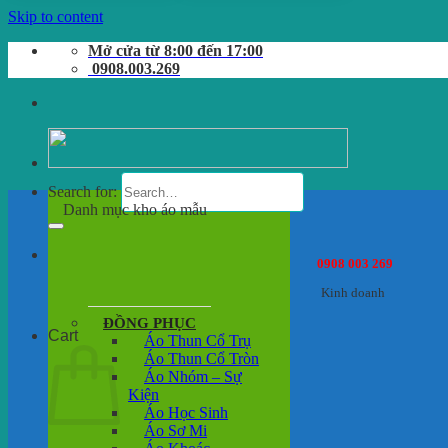
Skip to content
Mở cửa từ 8:00 đến 17:00
0908.003.269
Search for:
Danh mục kho áo mẫu
0908 003 269
Kinh doanh
ĐỒNG PHỤC
Cart
Áo Thun Cổ Trụ
Áo Thun Cổ Tròn
Áo Nhóm – Sự
Kiện
Áo Học Sinh
Áo Sơ Mi