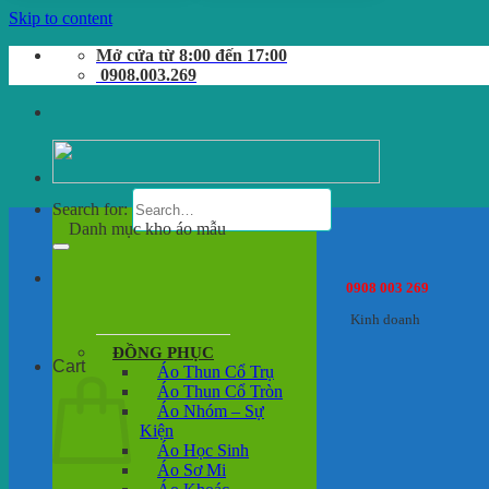
Skip to content
Mở cửa từ 8:00 đến 17:00
0908.003.269
Search for:
Danh mục kho áo mẫu
0908 003 269
Kinh doanh
ĐỒNG PHỤC
Cart
Áo Thun Cổ Trụ
Áo Thun Cổ Tròn
Áo Nhóm – Sự
Kiện
Áo Học Sinh
Áo Sơ Mi