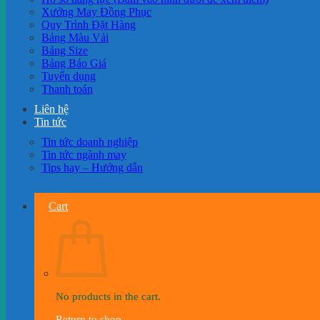
Xưởng May Đồng Phục
Quy Trình Đặt Hàng
Bảng Màu Vải
Bảng Size
Bảng Báo Giá
Tuyển dụng
Thanh toán
Liên hệ
Tin tức
Tin tức doanh nghiệp
Tin tức ngành may
Tips hay – Hướng dẫn
Cart
No products in the cart.
Return to shop