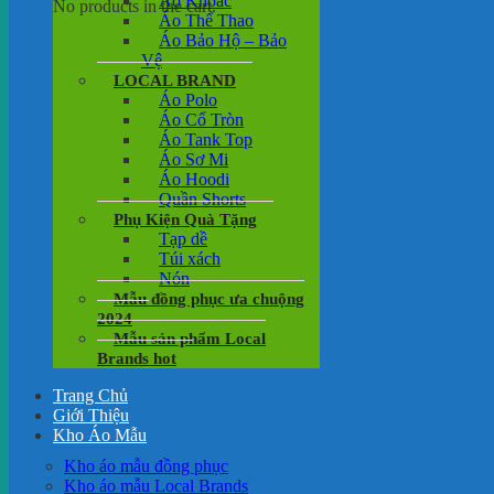
Áo Khoác
No products in the cart.
Áo Thể Thao
Áo Bảo Hộ – Bảo
Vệ
LOCAL BRAND
Áo Polo
Áo Cổ Tròn
Áo Tank Top
Áo Sơ Mi
Áo Hoodi
Quần Shorts
Phụ Kiện Quà Tặng
Tạp dề
Túi xách
Nón
Mẫu đồng phục ưa chuộng
2024
Mẫu sản phẩm Local
Brands hot
Trang Chủ
Giới Thiệu
Kho Áo Mẫu
Kho áo mẫu đồng phục
Kho áo mẫu Local Brands