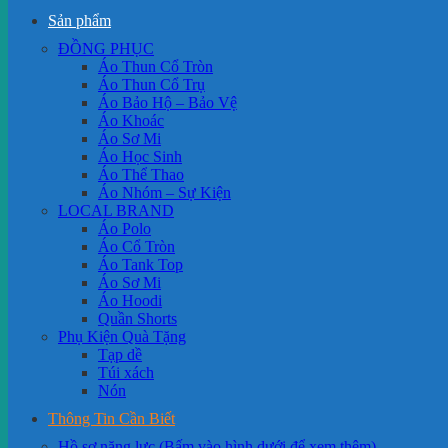
Sản phẩm
ĐỒNG PHỤC
Áo Thun Cổ Tròn
Áo Thun Cổ Trụ
Áo Bảo Hộ – Bảo Vệ
Áo Khoác
Áo Sơ Mi
Áo Học Sinh
Áo Thể Thao
Áo Nhóm – Sự Kiện
LOCAL BRAND
Áo Polo
Áo Cổ Tròn
Áo Tank Top
Áo Sơ Mi
Áo Hoodi
Quần Shorts
Phụ Kiện Quà Tặng
Tạp dề
Túi xách
Nón
Thông Tin Cần Biết
Hồ sơ năng lực (Bấm vào hình dưới để xem thêm)