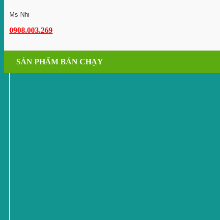
Ms Nhi
0908.003.269
SẢN PHẨM BÁN CHẠY