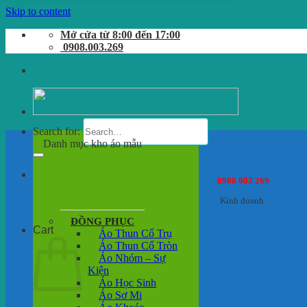
Skip to content
Mở cửa từ 8:00 đến 17:00
0908.003.269
Search for:
Danh mục kho áo mẫu
0908 003 269
Kinh doanh
ĐỒNG PHỤC
Cart
Áo Thun Cổ Trụ
Áo Thun Cổ Tròn
Áo Nhóm – Sự
Kiện
Áo Học Sinh
Áo Sơ Mi