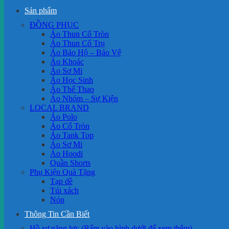
Sản phẩm
ĐỒNG PHỤC
Áo Thun Cổ Tròn
Áo Thun Cổ Trụ
Áo Bảo Hộ – Bảo Vệ
Áo Khoác
Áo Sơ Mi
Áo Học Sinh
Áo Thể Thao
Áo Nhóm – Sự Kiện
LOCAL BRAND
Áo Polo
Áo Cổ Tròn
Áo Tank Top
Áo Sơ Mi
Áo Hoodi
Quần Shorts
Phụ Kiện Quà Tặng
Tạp dề
Túi xách
Nón
Thông Tin Cần Biết
Hồ sơ năng lực (Bấm vào hình dưới để xem thêm)