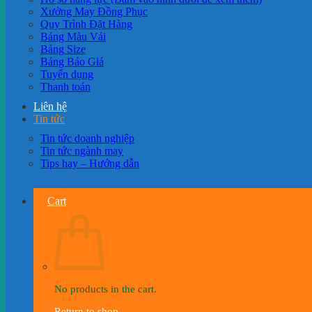
Xưởng May Đồng Phục
Quy Trình Đặt Hàng
Bảng Màu Vải
Bảng Size
Bảng Báo Giá
Tuyển dụng
Thanh toán
Liên hệ
Tin tức
Tin tức doanh nghiệp
Tin tức ngành may
Tips hay – Hướng dẫn
Cart
No products in the cart.
Return to shop