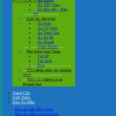
Áo Khoác
No products in the cart.
Áo Thể Thao
Áo Bảo Hộ – Bảo
Vệ
LOCAL BRAND
Áo Polo
Áo Cổ Tròn
Áo Tank Top
Áo Sơ Mi
Áo Hoodi
Quần Shorts
Phụ Kiện Quà Tặng
Tạp dề
Túi xách
Nón
Mẫu đồng phục ưa chuộng
2024
Mẫu sản phẩm Local
Brands hot
Trang Chủ
Giới Thiệu
Kho Áo Mẫu
Kho áo mẫu đồng phục
Kho áo mẫu Local Brands