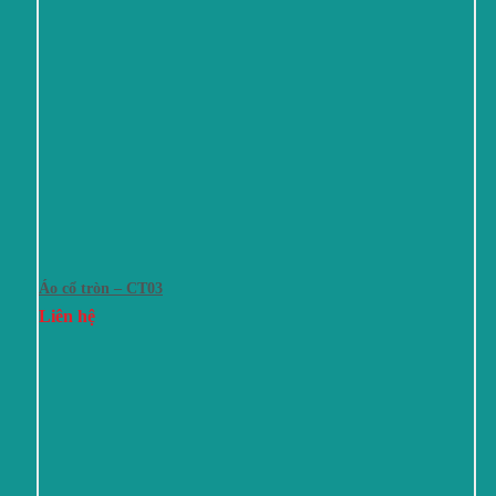
Áo cổ tròn – CT03
Liên hệ