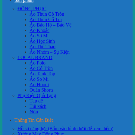
Sản phẩm
ĐỒNG PHỤC
Áo Thun Cổ Tròn
Áo Thun Cổ Trụ
Áo Bảo Hộ – Bảo Vệ
Áo Khoác
Áo Sơ Mi
Áo Học Sinh
Áo Thể Thao
Áo Nhóm – Sự Kiện
LOCAL BRAND
Áo Polo
Áo Cổ Tròn
Áo Tank Top
Áo Sơ Mi
Áo Hoodi
Quần Shorts
Phụ Kiện Quà Tặng
Tạp dề
Túi xách
Nón
Thông Tin Cần Biết
Hồ sơ năng lực (Bấm vào hình dưới để xem thêm)
Xưởng May Đồng Phục