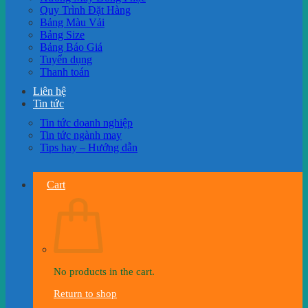
Quy Trình Đặt Hàng
Bảng Màu Vải
Bảng Size
Bảng Báo Giá
Tuyển dụng
Thanh toán
Liên hệ
Tin tức
Tin tức doanh nghiệp
Tin tức ngành may
Tips hay – Hướng dẫn
Cart
No products in the cart.
Return to shop