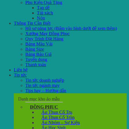
Phụ Kiện Quà Tặng
Tạp dề
Túi xách
Nón
Thông Tin Cần Biết
Hồ sơ năng lực (Bấm vào hình dưới để xem thêm)
Xưởng May Đồng Phục
Quy Trình Đặt Hàng
Bảng Màu Vải
Bảng Size
Bảng Báo Giá
Tuyển dụng
Thanh toán
Liên hệ
Tin tức
Tin tức doanh nghiệp
Tin tức ngành may
Tips hay – Hướng dẫn
Danh mục kho áo mẫu
ĐỒNG PHỤC
Áo Thun Cổ Trụ
Áo Thun Cổ Tròn
Áo Nhóm – Sự Kiện
Áo Học Sinh