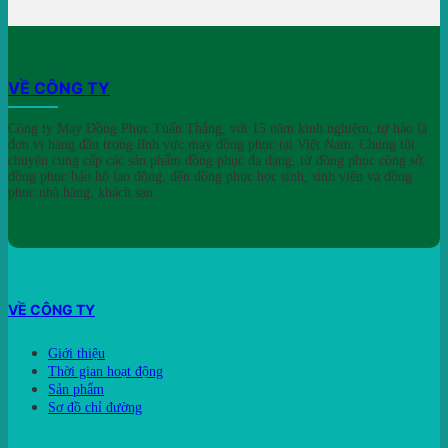
VỀ CÔNG TY
Công ty May Đồng Phục Tuấn Thắng, với 15 năm kinh nghiệm, tự hào là
đơn vị hàng đầu trong lĩnh vực may đồng phục tại Việt Nam. Chúng tôi
chuyên cung cấp các sản phẩm đồng phục đa dạng, từ đồng phục công sở,
đồng phục bảo hộ lao động, đến đồng phục học sinh, sinh viên và đồng
phục nhà hàng, khách sạn.
VỀ CÔNG TY
Giới thiệu
Thời gian hoạt động
Sản phẩm
Sơ đồ chỉ đường