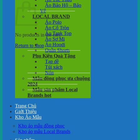
Áo Bảo Hộ – Bảo
Vệ
LOCAL BRAND
Áo Polo
Áo Cổ Tròn
Áo Tank Top
No products in the cart.
Áo Sơ Mi
Áo Hoodi
Return to shop
Quần Shorts
Phụ Kiện Quà Tặng
Tạp dề
Túi xách
Nón
Mẫu đồng phục ưa chuộng
2024
Mẫu sản phẩm Local
Brands hot
Trang Chủ
Giới Thiệu
Kho Áo Mẫu
Kho áo mẫu đồng phục
Kho áo mẫu Local Brands