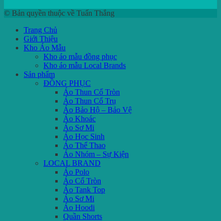
© Bản quyền thuộc về Tuấn Thắng
Trang Chủ
Giới Thiệu
Kho Áo Mẫu
Kho áo mẫu đồng phục
Kho áo mẫu Local Brands
Sản phẩm
ĐỒNG PHỤC
Áo Thun Cổ Tròn
Áo Thun Cổ Trụ
Áo Bảo Hộ – Bảo Vệ
Áo Khoác
Áo Sơ Mi
Áo Học Sinh
Áo Thể Thao
Áo Nhóm – Sự Kiện
LOCAL BRAND
Áo Polo
Áo Cổ Tròn
Áo Tank Top
Áo Sơ Mi
Áo Hoodi
Quần Shorts