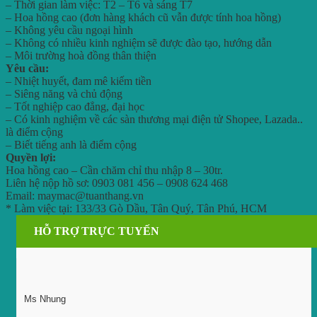
– Thời gian làm việc: T2 – T6 và sáng T7
– Hoa hồng cao (đơn hàng khách cũ vẫn được tính hoa hồng)
– Không yêu cầu ngoại hình
– Không có nhiều kinh nghiệm sẽ được đào tạo, hướng dẫn
– Môi trường hoà đồng thân thiện
Yêu cầu:
– Nhiệt huyết, đam mê kiếm tiền
– Siêng năng và chủ động
– Tốt nghiệp cao đẳng, đại học
– Có kinh nghiệm về các sàn thương mại điện tử Shopee, Lazada..
là điểm cộng
– Biết tiếng anh là điểm cộng
Quyền lợi:
Hoa hồng cao – Cần chăm chỉ thu nhập 8 – 30tr.
Liên hệ nộp hồ sơ: 0903 081 456 – 0908 624 468
Email: maymac@tuanthang.vn
* Làm việc tại: 133/33 Gò Dầu, Tân Quý, Tân Phú, HCM
HỖ TRỢ TRỰC TUYẾN
Ms Nhung