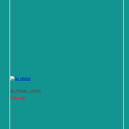
Áo Nhóm – AN04
Liên hệ