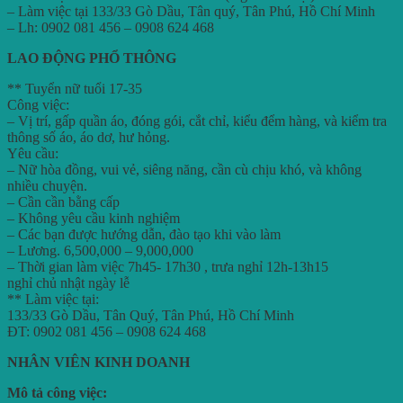
– Làm việc tại 133/33 Gò Dầu, Tân quý, Tân Phú, Hồ Chí Minh
– Lh: 0902 081 456 – 0908 624 468
LAO ĐỘNG PHỔ THÔNG
** Tuyển nữ tuổi 17-35
Công việc:
– Vị trí, gấp quần áo, đóng gói, cắt chỉ, kiểu đểm hàng, và kiểm tra
thông số áo, áo dơ, hư hỏng.
Yêu cầu:
– Nữ hòa đồng, vui vẻ, siêng năng, cần cù chịu khó, và không
nhiều chuyện.
– Cần cần bằng cấp
– Không yêu cầu kinh nghiệm
– Các bạn được hướng dẫn, đào tạo khi vào làm
– Lương. 6,500,000 – 9,000,000
– Thời gian làm việc 7h45- 17h30 , trưa nghỉ 12h-13h15
nghỉ chủ nhật ngày lễ
** Làm việc tại:
133/33 Gò Dầu, Tân Quý, Tân Phú, Hồ Chí Minh
ĐT: 0902 081 456 – 0908 624 468
NHÂN VIÊN KINH DOANH
Mô tả công việc: