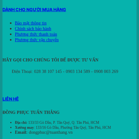
DÀNH CHO NGƯỜI MUA HÀNG
Bảo mật thông tin
Chính sách bảo hành
Phương thức thanh toán
Phương thức vận chuyển
HÃY GỌI CHO CHÚNG TÔI ĐỂ ĐƯỢC TƯ VẤN
Điện Thoại: 028 38 107 145 - 0903 134 589 - 0908 003 269
LIÊN HỆ
ĐỒNG PHỤC TUẤN THẮNG
Địa chỉ:
133/33 Gò Dầu, P. Tân Quý, Q. Tân Phú, HCM
Xưởng may
: 133/16 Gò Dầu, Phường Tân Quý, Tân Phú, HCM
Email:
dongphuc@tuanthang.vn