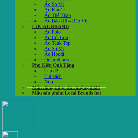
Áo Sơ Mi
Áo Khoác
Áo Thể Thao
Áo Bảo Hộ – Bảo Vệ
LOCAL BRAND
Áo Polo
Áo Cổ Tròn
Áo Tank Top
Áo Sơ Mi
Áo Hoodi
Quần Shorts
Phụ Kiện Quà Tặng
Tạp dề
Túi xách
Nón
Mẫu đồng phục ưa chuộng 2024
Mẫu sản phẩm Local Brands hot