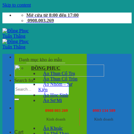
Skip to content
Mở cửa từ 8:00 đến 17:00
0908.003.269
Danh mục kho áo mẫu
ĐỒNG PHỤC
Áo Thun Cổ Trụ
Áo Thun Cổ Tròn
Search for:
Áo Nhóm – Sự
Kiện
Áo Học Sinh
Áo Sơ Mi
0908 003 269
0903 134 589
Kinh doanh
Kinh doanh
Áo Khoác
Cart
Áo Thể Thao