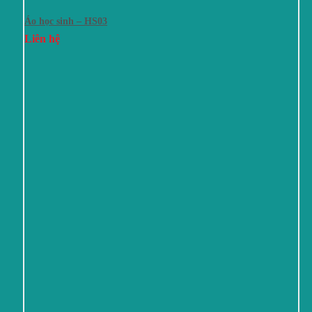
Áo học sinh – HS03
Liên hệ