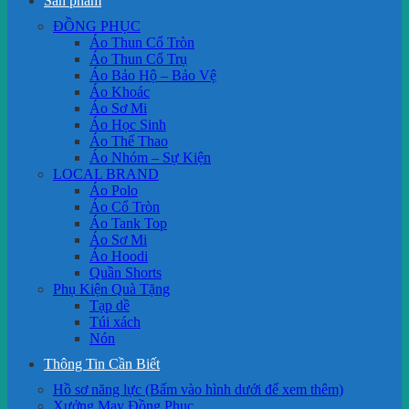
Sản phẩm
ĐỒNG PHỤC
Áo Thun Cổ Tròn
Áo Thun Cổ Trụ
Áo Bảo Hộ – Bảo Vệ
Áo Khoác
Áo Sơ Mi
Áo Học Sinh
Áo Thể Thao
Áo Nhóm – Sự Kiện
LOCAL BRAND
Áo Polo
Áo Cổ Tròn
Áo Tank Top
Áo Sơ Mi
Áo Hoodi
Quần Shorts
Phụ Kiện Quà Tặng
Tạp dề
Túi xách
Nón
Thông Tin Cần Biết
Hồ sơ năng lực (Bấm vào hình dưới để xem thêm)
Xưởng May Đồng Phục