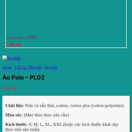
Áo hoodi – HD04
Liên hệ
Home
/
LOCAL BRAND
/
Áo Polo
Áo Polo – PL02
Liên hệ
Chất liệu
: Poly cá sấu thái, cotton, cotton pha (cotton-polyester).
Màu sắc
: (May theo theo yêu cầu)
Kích thước
: S, M, L, XL, XXL (hoặc các kích thước khác tùy
theo nhà sản xuất).