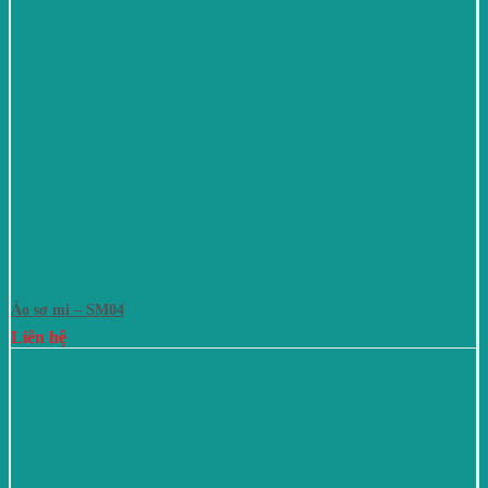
Áo sơ mi – SM04
Liên hệ