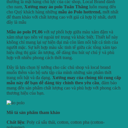
thường là mặt hàng chủ lực của các shop, Local Brand dành
cho nam,
Xưởng may áo polo Tuấn Thắng
luôn mang đến
cho Quý khách hàng những
mẫu áo Polo hottrend,
mới nhất
để tham khảo với chất lượng cao với giá cả hợp lý nhất, dưới
đây là mẫu
Mẫu áo polo PL06
với sự phối hợp giữa màu xám đậm và
xám nhạt tạo nên vẻ ngoài trẻ trung và khác biệt. Thiết kế này
không chỉ mang lại sự hiện đại mà còn làm nổi bật cá tính của
người mặc. Sự kết hợp màu sắc tinh tế giữa các tông xám tạo
hiệu ứng thị giác ấn tượng, dễ dàng thu hút sự chú ý và phù
hợp với nhiều phong cách thời trang.
Đây là lựa chọn lý tưởng cho các chủ shop và local brand
muốn thêm vào bộ sưu tập của mình những sản phẩm thời
trang nổi bật và đa dạng.
Xưởng may của chúng tôi cung cấp
mẫu này để bạn dễ dàng tùy chỉnh theo yêu cầu
, đảm bảo
mang đến sản phẩm chất lượng cao và phù hợp với phong cách
thương hiệu của bạn.
Mô tả sản phẩm tham khảo
Chất liệu
: Poly cá sấu thái, cotton, cotton pha (cotton-
polyester).