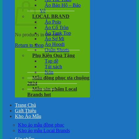
Áo Bảo Hộ – Bảo
Vệ
LOCAL BRAND
Áo Polo
Áo Cổ Tròn
Áo Tank Top
No products in the cart.
Áo Sơ Mi
Áo Hoodi
Return to shop
Quần Shorts
Phụ Kiện Quà Tặng
Tạp dề
Túi xách
Nón
Mẫu đồng phục ưa chuộng
2024
Mẫu sản phẩm Local
Brands hot
Trang Chủ
Giới Thiệu
Kho Áo Mẫu
Kho áo mẫu đồng phục
Kho áo mẫu Local Brands