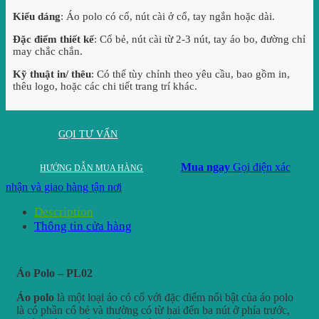
Kiểu dáng
: Áo polo có cổ, nút cài ở cổ, tay ngắn hoặc dài.
Đặc điểm thiết kế
: Cổ bẻ, nút cài từ 2-3 nút, tay áo bo, đường chỉ
may chắc chắn.
Kỹ thuật in/ thêu
: Có thể tùy chỉnh theo yêu cầu, bao gồm in,
thêu logo, hoặc các chi tiết trang trí khác.
GỌI TƯ VẤN
Mua ngay
Gọi điện xác
HƯỚNG DẪN MUA HÀNG
nhận và giao hàng tận nơi
Description
Thông tin cửa hàng
Áo Polo – PL02
Áo polo
là một loại áo có cổ với đặc điểm nổi bật của áo polo
là có phần cổ bẻ và thường có từ hai đến ba nút ở phía trước,