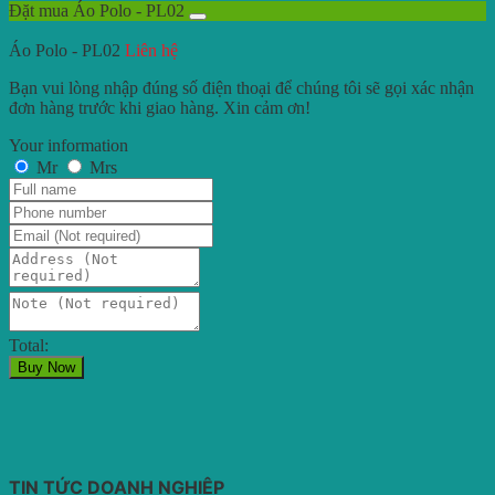
Đặt mua Áo Polo - PL02
Áo Polo - PL02
Liên hệ
Bạn vui lòng nhập đúng số điện thoại để chúng tôi sẽ gọi xác nhận
đơn hàng trước khi giao hàng. Xin cảm ơn!
Your information
Mr
Mrs
Total:
Buy Now
TIN TỨC DOANH NGHIỆP