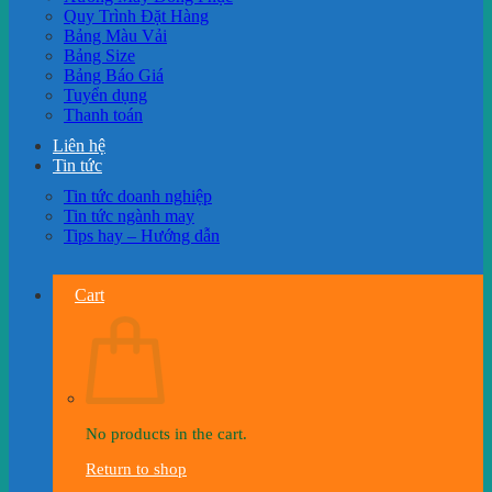
Quy Trình Đặt Hàng
Bảng Màu Vải
Bảng Size
Bảng Báo Giá
Tuyển dụng
Thanh toán
Liên hệ
Tin tức
Tin tức doanh nghiệp
Tin tức ngành may
Tips hay – Hướng dẫn
Cart
No products in the cart.
Return to shop