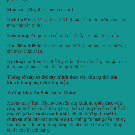
Màu sắc
: (May theo theo yêu cầu)
Kích thước
: S, M, L, XL, XXL (hoặc các kích thước khác tùy
theo nhà sản xuất).
Kiểu dáng
: Áo polo có cổ, nút cài ở cổ, tay ngắn hoặc dài.
Đặc điểm thiết kế
: Cổ bẻ, nút cài từ 2-3 nút, tay áo bo, đường
chỉ may chắc chắn.
Kỹ thuật in/ thêu
: Có thể tùy chỉnh theo yêu cầu, bao gồm in,
thêu logo, hoặc các chi tiết trang trí khác.
Thông số này có thể tùy chỉnh theo yêu cầu cụ thể của
khách hàng hoặc thương hiệu.
Xưởng May Áo Polo Tuấn Thắng
Xưởng may Tuấn Thắng chuyên
sản xuất áo polo theo yêu
cầu
, dù thiết kế và số lượng bao nhiêu chúng tôi đều có thể đáp
ứng với
giá cả cạnh tranh nhất
trên thị trường. Là
sự lựa
chọn số một cho các local brand
, chúng tôi mang đến những
sản phẩm chất lượng trong từng chi tiết, đảm bảo sự hài lòng
tối đa cho khách hàng.