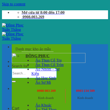
Skip to content
Mở cửa từ 8:00 đến 17:00
0908.003.269
Danh mục kho áo mẫu
ĐỒNG PHỤC
Áo Thun Cổ Trụ
Áo Thun Cổ Tròn
Search for:
Áo Nhóm – Sự
Kiện
Áo Học Sinh
Áo Sơ Mi
0908 003 269
0903 134 589
Kinh doanh
Kinh doanh
Áo Khoác
Cart
Áo Thể Thao