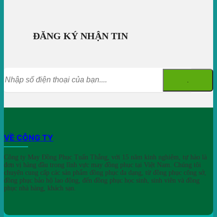
ĐĂNG KÝ NHẬN TIN
VỀ CÔNG TY
Công ty May Đồng Phục Tuấn Thắng, với 15 năm kinh nghiệm, tự hào là
đơn vị hàng đầu trong lĩnh vực may đồng phục tại Việt Nam. Chúng tôi
chuyên cung cấp các sản phẩm đồng phục đa dạng, từ đồng phục công sở,
đồng phục bảo hộ lao động, đến đồng phục học sinh, sinh viên và đồng
phục nhà hàng, khách sạn.