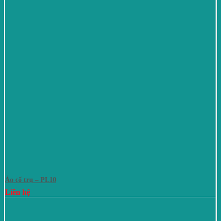
Áo cổ trụ – PL10
Liên hệ