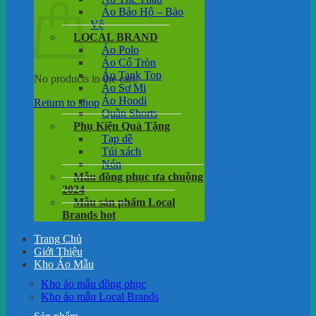
Áo Bảo Hộ – Bảo
Vệ
LOCAL BRAND
Áo Polo
Áo Cổ Tròn
Áo Tank Top
No products in the cart.
Áo Sơ Mi
Áo Hoodi
Return to shop
Quần Shorts
Phụ Kiện Quà Tặng
Tạp dề
Túi xách
Nón
Mẫu đồng phục ưa chuộng
2024
Mẫu sản phẩm Local
Brands hot
Trang Chủ
Giới Thiệu
Kho Áo Mẫu
Kho áo mẫu đồng phục
Kho áo mẫu Local Brands