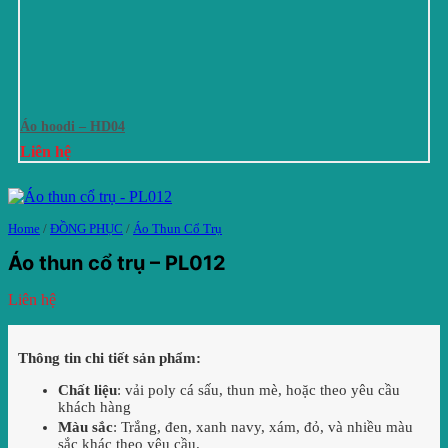
Áo hoodi – HD04
Liên hệ
Home
/
ĐỒNG PHỤC
/
Áo Thun Cổ Trụ
Áo thun cổ trụ – PL012
Liên hệ
Thông tin chi tiết sản phẩm:
Chất liệu
: vải poly cá sấu, thun mè, hoặc theo yêu cầu
khách hàng
Màu sắc
: Trắng, đen, xanh navy, xám, đỏ, và nhiều màu
sắc khác theo yêu cầu.