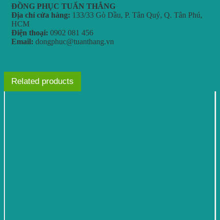
ĐỒNG PHỤC TUẤN THẮNG
Địa chỉ cửa hàng:
133/33 Gò Dầu, P. Tân Quý, Q. Tân Phú,
HCM
Điện thoại:
0902 081 456
Email:
dongphuc@tuanthang.vn
Related products