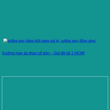
Xưởng may áo thun cổ tròn – Giá tốt số 1 HCM!