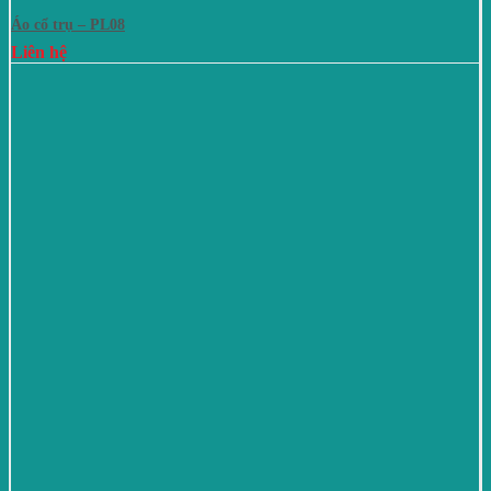
Áo cổ trụ – PL08
Liên hệ