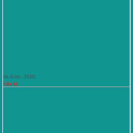
Áo cổ trụ – PL011
Liên hệ