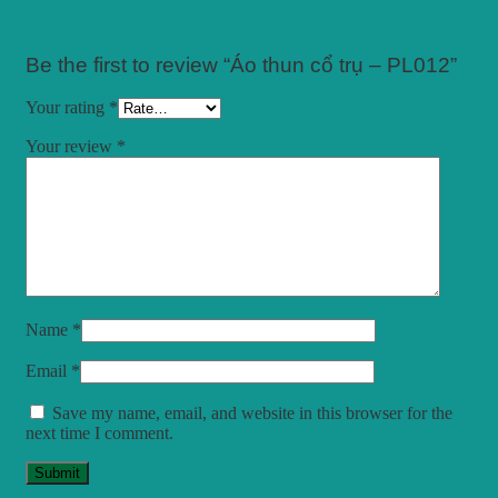
Be the first to review “Áo thun cổ trụ – PL012”
Your rating
*
Your review
*
Name
*
Email
*
Save my name, email, and website in this browser for the
next time I comment.