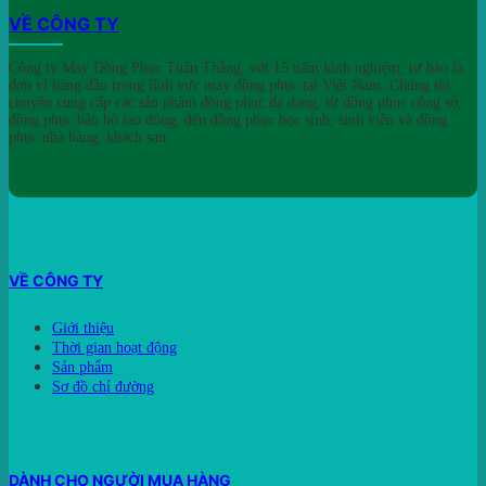
VỀ CÔNG TY
Công ty May Đồng Phục Tuấn Thắng, với 15 năm kinh nghiệm, tự hào là
đơn vị hàng đầu trong lĩnh vực may đồng phục tại Việt Nam. Chúng tôi
chuyên cung cấp các sản phẩm đồng phục đa dạng, từ đồng phục công sở,
đồng phục bảo hộ lao động, đến đồng phục học sinh, sinh viên và đồng
phục nhà hàng, khách sạn.
VỀ CÔNG TY
Giới thiệu
Thời gian hoạt động
Sản phẩm
Sơ đồ chỉ đường
DÀNH CHO NGƯỜI MUA HÀNG