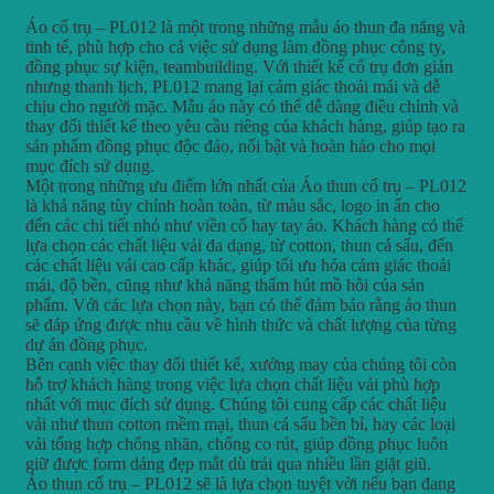
Áo cổ trụ – PL012 là một trong những mẫu áo thun đa năng và
tinh tế, phù hợp cho cả việc sử dụng làm đồng phục công ty,
đồng phục sự kiện, teambuilding. Với thiết kế cổ trụ đơn giản
nhưng thanh lịch, PL012 mang lại cảm giác thoải mái và dễ
chịu cho người mặc. Mẫu áo này có thể dễ dàng điều chỉnh và
thay đổi thiết kế theo yêu cầu riêng của khách hàng, giúp tạo ra
sản phẩm đồng phục độc đáo, nổi bật và hoàn hảo cho mọi
mục đích sử dụng.
Một trong những ưu điểm lớn nhất của Áo thun cổ trụ – PL012
là khả năng tùy chỉnh hoàn toàn, từ màu sắc, logo in ấn cho
đến các chi tiết nhỏ như viền cổ hay tay áo. Khách hàng có thể
lựa chọn các chất liệu vải đa dạng, từ cotton, thun cá sấu, đến
các chất liệu vải cao cấp khác, giúp tối ưu hóa cảm giác thoải
mái, độ bền, cũng như khả năng thấm hút mồ hôi của sản
phẩm. Với các lựa chọn này, bạn có thể đảm bảo rằng áo thun
sẽ đáp ứng được nhu cầu về hình thức và chất lượng của từng
dự án đồng phục.
Bên cạnh việc thay đổi thiết kế, xưởng may của chúng tôi còn
hỗ trợ khách hàng trong việc lựa chọn chất liệu vải phù hợp
nhất với mục đích sử dụng. Chúng tôi cung cấp các chất liệu
vải như thun cotton mềm mại, thun cá sấu bền bỉ, hay các loại
vải tổng hợp chống nhăn, chống co rút, giúp đồng phục luôn
giữ được form dáng đẹp mắt dù trải qua nhiều lần giặt giũ.
Áo thun cổ trụ – PL012 sẽ là lựa chọn tuyệt vời nếu bạn đang