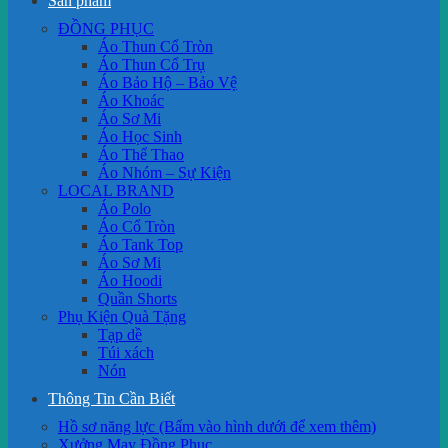
Sản phẩm
ĐỒNG PHỤC
Áo Thun Cổ Tròn
Áo Thun Cổ Trụ
Áo Bảo Hộ – Bảo Vệ
Áo Khoác
Áo Sơ Mi
Áo Học Sinh
Áo Thể Thao
Áo Nhóm – Sự Kiện
LOCAL BRAND
Áo Polo
Áo Cổ Tròn
Áo Tank Top
Áo Sơ Mi
Áo Hoodi
Quần Shorts
Phụ Kiện Quà Tặng
Tạp dề
Túi xách
Nón
Thông Tin Cần Biết
Hồ sơ năng lực (Bấm vào hình dưới để xem thêm)
Xưởng May Đồng Phục