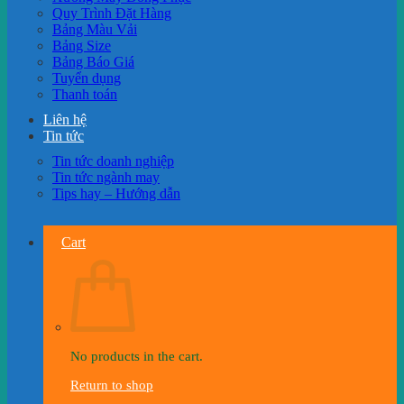
Quy Trình Đặt Hàng
Bảng Màu Vải
Bảng Size
Bảng Báo Giá
Tuyển dụng
Thanh toán
Liên hệ
Tin tức
Tin tức doanh nghiệp
Tin tức ngành may
Tips hay – Hướng dẫn
Cart
No products in the cart.
Return to shop