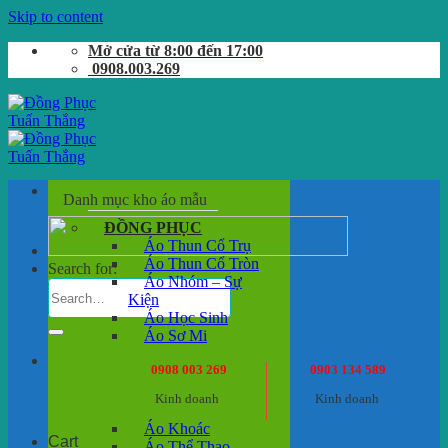
Skip to content
Mở cửa từ 8:00 đến 17:00
0908.003.269
Danh mục kho áo mẫu
ĐỒNG PHỤC
Áo Thun Cổ Trụ
Áo Thun Cổ Tròn
Search for:
Áo Nhóm – Sự
Kiện
Áo Học Sinh
Áo Sơ Mi
0908 003 269
0903 134 589
Kinh doanh
Kinh doanh
Áo Khoác
Cart
Áo Thể Thao