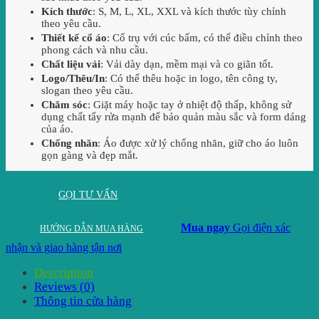
Kích thước
: S, M, L, XL, XXL và kích thước tùy chỉnh
theo yêu cầu.
Thiết kế cổ áo
: Cổ trụ với cúc bấm, có thể điều chỉnh theo
phong cách và nhu cầu.
Chất liệu vải
: Vải dày dạn, mềm mại và co giãn tốt.
Logo/Thêu/In
: Có thể thêu hoặc in logo, tên công ty,
slogan theo yêu cầu.
Chăm sóc
: Giặt máy hoặc tay ở nhiệt độ thấp, không sử
dụng chất tẩy rửa mạnh để bảo quản màu sắc và form dáng
của áo.
Chống nhăn
: Áo được xử lý chống nhăn, giữ cho áo luôn
gọn gàng và đẹp mắt.
GỌI TƯ VẤN
Mua ngay
Gọi điện xác
HƯỚNG DẪN MUA HÀNG
nhận và giao hàng tận nơi
Description
Reviews (0)
Thông tin cửa hàng