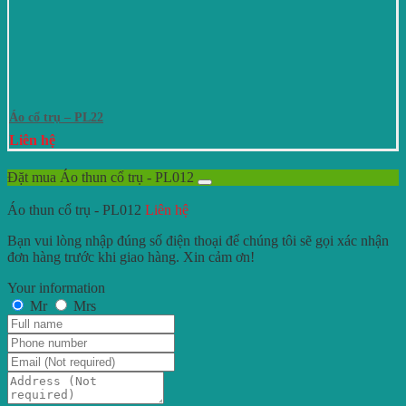
Áo cổ trụ – PL22
Liên hệ
Đặt mua Áo thun cổ trụ - PL012
Áo thun cổ trụ - PL012
Liên hệ
Bạn vui lòng nhập đúng số điện thoại để chúng tôi sẽ gọi xác nhận
đơn hàng trước khi giao hàng. Xin cảm ơn!
Your information
Mr
Mrs